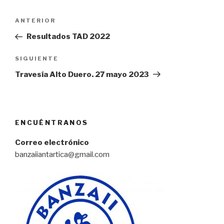
Navegación
ANTERIOR
Entrada
de
anterior:
Resultados TAD 2022
entradas
SIGUIENTE
Siguiente
entrada
Travesía Alto Duero. 27 mayo 2023
ENCUÉNTRANOS
Correo electrónico
banzaiiantartica@gmail.com