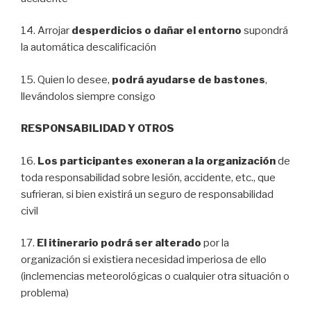
14. Arrojar
desperdicios o dañar el entorno
supondrá
la automática descalificación
15. Quien lo desee,
podrá ayudarse de bastones
,
llevándolos siempre consigo
RESPONSABILIDAD Y OTROS
16.
Los participantes exoneran a la organización
de
toda responsabilidad sobre lesión, accidente, etc., que
sufrieran, si bien existirá un seguro de responsabilidad
civil
17.
El itinerario podrá ser alterado
por la
organización si existiera necesidad imperiosa de ello
(inclemencias meteorológicas o cualquier otra situación o
problema)