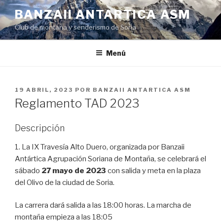
Saltar
BANZAII ANTARTICA ASM
al
Club de montaña y senderismo de Soria
contenido
Menú
PUBLICADO
19 ABRIL, 2023
POR
BANZAII ANTARTICA ASM
EL
Reglamento TAD 2023
Descripción
1. La IX Travesía Alto Duero, organizada por Banzaii
Antártica Agrupación Soriana de Montaña, se celebrará el
sábado
27 mayo de 2023
con salida y meta en la plaza
del Olivo de la ciudad de Soria.
La carrera dará salida a las 18:00 horas. La marcha de
montaña empieza a las 18:05