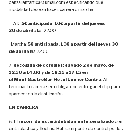
banzaiiantartica@gmail.com especificando qué
modalidad desean hacer, carrera o marcha
· TAD:
5€ anticipada, 10€ a partir del jueves
30 de abril
a las 22.00
· Marcha:
5€ anticipada, 10€ a partir del jueves 30
de abril
a las 22.00
7.
Recogida de dorsales: sábado 2 de mayo, de
12.30 a 14.00 y de 16:15 a 17:15 en
el Meet GastroBar-Hotel Leonor Centro
. Al
terminar la carrera será obligatorio entregar el chip para
aparecer en la clasificación
EN CARRERA
8. El
recorrido estará debidamente señalizado
con
cinta plástica y flechas. Habrá un punto de control por los