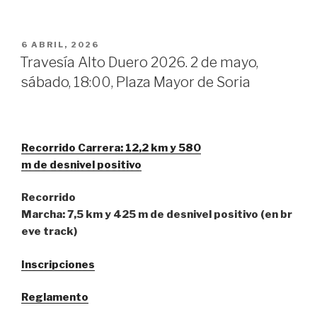
PUBLICADO
6 ABRIL, 2026
EL
Travesía Alto Duero 2026. 2 de mayo,
sábado, 18:00, Plaza Mayor de Soria
Recorrido Carrera: 12,2 km y 580
m de desnivel positivo
Recorrido
Marcha: 7,5 km y 425 m de desnivel positivo (en br
eve track)
Inscripciones
Reglamento