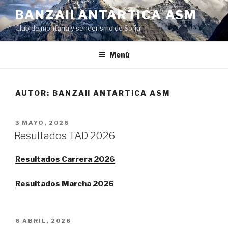
Saltar
BANZAII ANTARTICA ASM
al
Club de montaña y senderismo de Soria
contenido
Menú
AUTOR:
BANZAII ANTARTICA ASM
PUBLICADO
3 MAYO, 2026
EL
Resultados TAD 2026
Resultados Carrera 2026
Resultados Marcha 2026
PUBLICADO
6 ABRIL, 2026