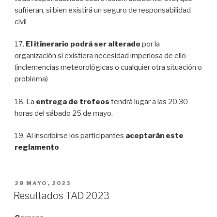
sufrieran, si bien existirá un seguro de responsabilidad
civil
17.
El itinerario podrá ser alterado
por la
organización si existiera necesidad imperiosa de ello
(inclemencias meteorológicas o cualquier otra situación o
problema)
18. La
entrega de trofeos
tendrá lugar a las 20.30
horas del sábado 25 de mayo.
19. Al inscribirse los participantes
aceptarán este
reglamento
PUBLICADO
28 MAYO, 2023
EL
Resultados TAD 2023