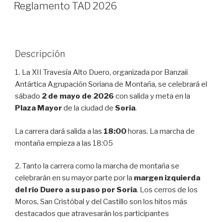
EL
Reglamento TAD 2026
Descripción
1. La XII Travesía Alto Duero, organizada por Banzaii
Antártica Agrupación Soriana de Montaña, se celebrará el
sábado
2 de mayo de 2026
con salida y meta en la
Plaza Mayor
de la ciudad de
Soria
.
La carrera dará salida a las
18:00
horas. La marcha de
montaña empieza a las 18:05
2. Tanto la carrera como la marcha de montaña se
celebrarán en su mayor parte por la
margen izquierda
del río Duero a su paso por Soria
. Los cerros de los
Moros, San Cristóbal y del Castillo son los hitos más
destacados que atravesarán los participantes