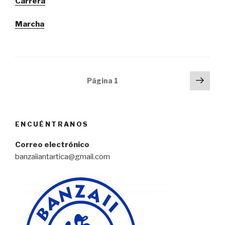
Carrera
Marcha
Navegación
Sigu
Página
1
pági
de
entradas
ENCUÉNTRANOS
Correo electrónico
banzaiiantartica@gmail.com