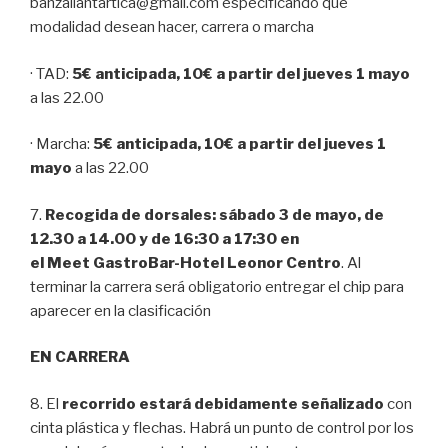
banzaiiantartica@gmail.com especificando qué
modalidad desean hacer, carrera o marcha
· TAD:
5€ anticipada, 10€ a partir del jueves 1 mayo
a las 22.00
· Marcha:
5€ anticipada, 10€ a partir del jueves 1
mayo
a las 22.00
7.
Recogida de dorsales: sábado 3 de mayo, de
12.30 a 14.00 y de 16:30 a 17:30 en
el Meet GastroBar-Hotel Leonor Centro
. Al
terminar la carrera será obligatorio entregar el chip para
aparecer en la clasificación
EN CARRERA
8. El
recorrido estará debidamente señalizado
con
cinta plástica y flechas. Habrá un punto de control por los